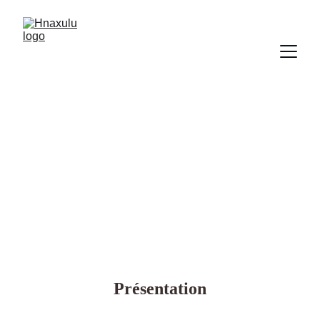
Hnatreqe
Chez 
Upi et Mataika
“ Se lancer dans la vanille c’est
pour garder nos 
enfants ici!!!”
Présentation